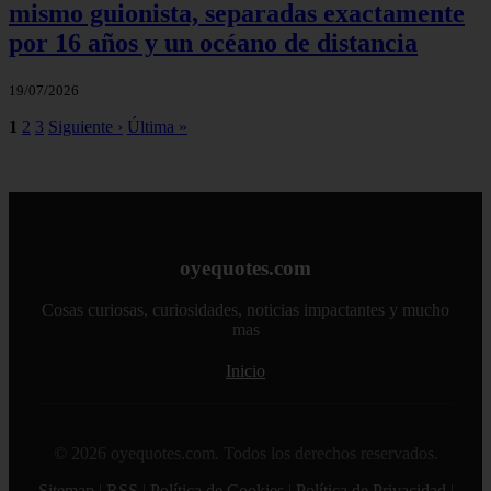
mismo guionista, separadas exactamente
por 16 años y un océano de distancia
19/07/2026
1
2
3
Siguiente ›
Última »
oyequotes.com
Cosas curiosas, curiosidades, noticias impactantes y mucho
mas
Inicio
© 2026 oyequotes.com. Todos los derechos reservados.
Sitemap
|
RSS
|
Política de Cookies
|
Política de Privacidad
|