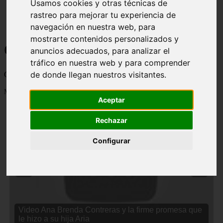
Usamos cookies y otras técnicas de
rastreo para mejorar tu experiencia de
navegación en nuestra web, para
mostrarte contenidos personalizados y
Curiosidades y Sabias que
anuncios adecuados, para analizar el
tráfico en nuestra web y para comprender
de donde llegan nuestros visitantes.
Cosas curiosas, curiosidades, noticias impactantes y mucho mas
Mostrando 1 - 24 de 2833 artículos
Aceptar
Rechazar
Configurar
❮
❯
Video Ana Brenda Contreras y la firme promesa que
le hizo a su hija Aria