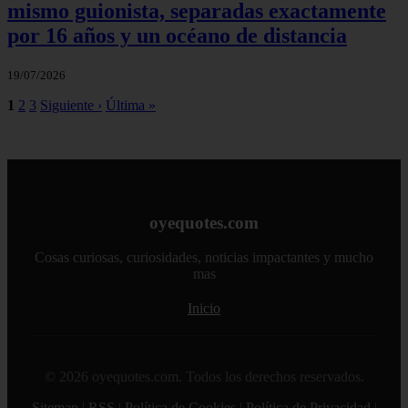
mismo guionista, separadas exactamente
por 16 años y un océano de distancia
19/07/2026
1
2
3
Siguiente ›
Última »
oyequotes.com
Cosas curiosas, curiosidades, noticias impactantes y mucho
mas
Inicio
© 2026 oyequotes.com. Todos los derechos reservados.
Sitemap
|
RSS
|
Política de Cookies
|
Política de Privacidad
|