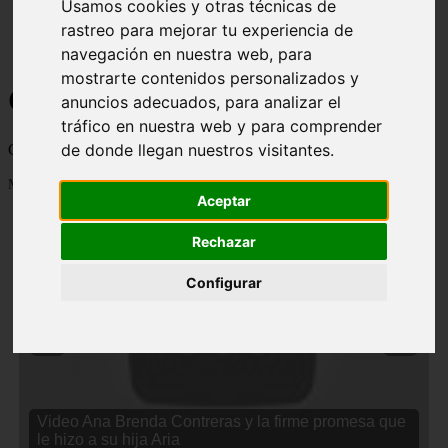
Usamos cookies y otras técnicas de
rastreo para mejorar tu experiencia de
navegación en nuestra web, para
mostrarte contenidos personalizados y
Curiosidades y Sabias que
anuncios adecuados, para analizar el
tráfico en nuestra web y para comprender
de donde llegan nuestros visitantes.
Cosas curiosas, curiosidades, noticias impactantes y mucho mas
Mostrando 1 - 24 de 2833 artículos
Aceptar
Rechazar
Configurar
❮
❯
Video Ana Brenda Contreras y la firme promesa que
le hizo a su hija Aria