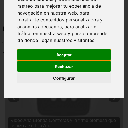
rastreo para mejorar tu experiencia de
navegación en nuestra web, para
mostrarte contenidos personalizados y
Curiosidades y Sabias que
anuncios adecuados, para analizar el
tráfico en nuestra web y para comprender
de donde llegan nuestros visitantes.
Cosas curiosas, curiosidades, noticias impactantes y mucho mas
Mostrando 1 - 24 de 2838 artículos
Aceptar
Rechazar
Configurar
❮
❯
Video Ana Brenda Contreras y la firme promesa que
le hizo a su hija Aria