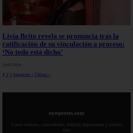
Livia Brito revela se pronuncia tras la
ratificación de su vinculación a proceso:
‘No todo está dicho’
23/07/2026
1
2
3
Siguiente ›
Última »
oyequotes.com
Cosas curiosas, curiosidades, noticias impactantes y mucho
mas