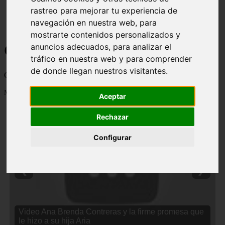
rastreo para mejorar tu experiencia de
navegación en nuestra web, para
mostrarte contenidos personalizados y
Curiosidades y Sabias que
anuncios adecuados, para analizar el
tráfico en nuestra web y para comprender
de donde llegan nuestros visitantes.
Cosas curiosas, curiosidades, noticias impactantes y mucho mas
Mostrando 1 - 24 de 2838 artículos
Aceptar
Rechazar
Configurar
❮
❯
Video Ana Brenda Contreras y la firme promesa que
le hizo a su hija Aria