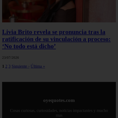
Livia Brito revela se pronuncia tras la
ratificación de su vinculación a proceso:
‘No todo está dicho’
23/07/2026
1
2
3
Siguiente ›
Última »
oyequotes.com
Cosas curiosas, curiosidades, noticias impactantes y mucho
mas