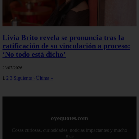
Livia Brito revela se pronuncia tras la
ratificación de su vinculación a proceso:
‘No todo está dicho’
23/07/2026
1
2
3
Siguiente ›
Última »
oyequotes.com
Cosas curiosas, curiosidades, noticias impactantes y mucho
mas