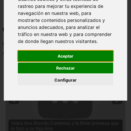
rastreo para mejorar tu experiencia de
navegación en nuestra web, para
mostrarte contenidos personalizados y
Curiosidades y Sabias que
anuncios adecuados, para analizar el
tráfico en nuestra web y para comprender
de donde llegan nuestros visitantes.
Cosas curiosas, curiosidades, noticias impactantes y mucho mas
Mostrando 1 - 24 de 2838 artículos
Aceptar
Rechazar
Configurar
❮
❯
Video Ana Brenda Contreras y la firme promesa que
le hizo a su hija Aria