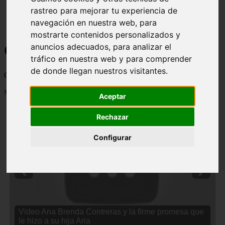
rastreo para mejorar tu experiencia de
navegación en nuestra web, para
mostrarte contenidos personalizados y
Curiosidades y Sabias que
anuncios adecuados, para analizar el
tráfico en nuestra web y para comprender
de donde llegan nuestros visitantes.
Cosas curiosas, curiosidades, noticias impactantes y mucho mas
Mostrando 1 - 24 de 2838 artículos
Aceptar
Rechazar
Configurar
❮
❯
Video Ana Brenda Contreras y la firme promesa que
le hizo a su hija Aria