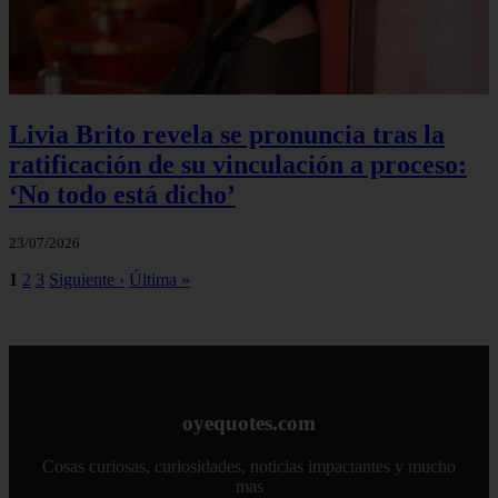
Livia Brito revela se pronuncia tras la
ratificación de su vinculación a proceso:
‘No todo está dicho’
23/07/2026
1
2
3
Siguiente ›
Última »
oyequotes.com
Cosas curiosas, curiosidades, noticias impactantes y mucho
mas