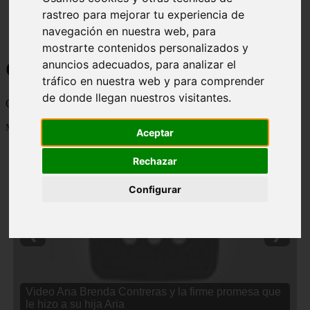
rastreo para mejorar tu experiencia de
navegación en nuestra web, para
mostrarte contenidos personalizados y
Curiosidades y Sabias que
anuncios adecuados, para analizar el
tráfico en nuestra web y para comprender
de donde llegan nuestros visitantes.
Cosas curiosas, curiosidades, noticias impactantes y mucho mas
Mostrando 1 - 24 de 2838 artículos
Aceptar
Rechazar
Configurar
❮
❯
Video Ana Brenda Contreras y la firme promesa que
le hizo a su hija Aria