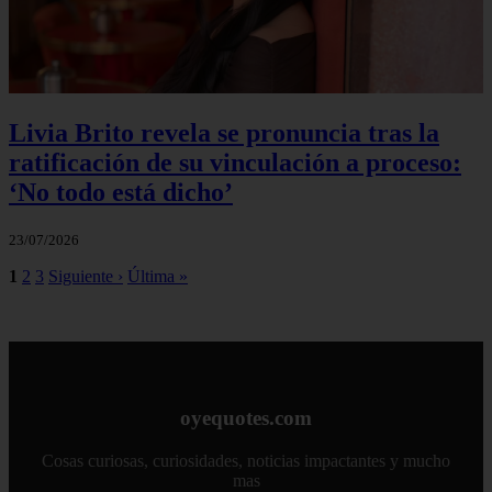
Livia Brito revela se pronuncia tras la
ratificación de su vinculación a proceso:
‘No todo está dicho’
23/07/2026
1
2
3
Siguiente ›
Última »
oyequotes.com
Cosas curiosas, curiosidades, noticias impactantes y mucho
mas