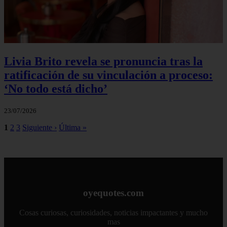
Livia Brito revela se pronuncia tras la
ratificación de su vinculación a proceso:
‘No todo está dicho’
23/07/2026
1
2
3
Siguiente ›
Última »
oyequotes.com
Cosas curiosas, curiosidades, noticias impactantes y mucho
mas