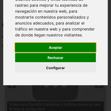
rastreo para mejorar tu experiencia de
navegación en nuestra web, para
mostrarte contenidos personalizados y
Curiosidades y Sabias que
anuncios adecuados, para analizar el
tráfico en nuestra web y para comprender
de donde llegan nuestros visitantes.
Cosas curiosas, curiosidades, noticias impactantes y mucho mas
Mostrando 1 - 24 de 2838 artículos
Aceptar
Rechazar
Configurar
❮
❯
Video Ana Brenda Contreras y la firme promesa que
le hizo a su hija Aria