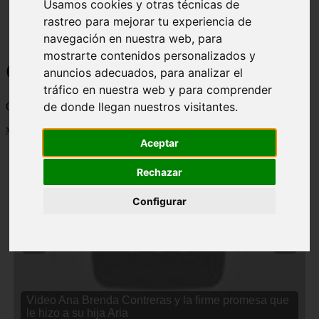
Usamos cookies y otras técnicas de
rastreo para mejorar tu experiencia de
navegación en nuestra web, para
mostrarte contenidos personalizados y
Curiosidades y Sabias que
anuncios adecuados, para analizar el
tráfico en nuestra web y para comprender
de donde llegan nuestros visitantes.
Cosas curiosas, curiosidades, noticias impactantes y mucho mas
Mostrando 1 - 24 de 2833 artículos
Aceptar
Rechazar
Configurar
❮
❯
Video Ana Brenda Contreras y la firme promesa que
le hizo a su hija Aria