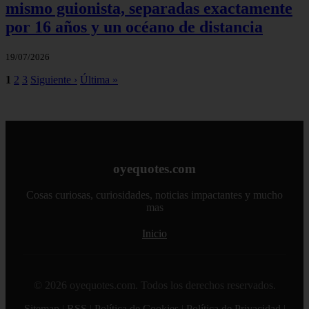
mismo guionista, separadas exactamente
por 16 años y un océano de distancia
19/07/2026
1
2
3
Siguiente ›
Última »
oyequotes.com
Cosas curiosas, curiosidades, noticias impactantes y mucho
mas
Inicio
© 2026 oyequotes.com. Todos los derechos reservados.
Sitemap
|
RSS
|
Política de Cookies
|
Política de Privacidad
|