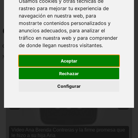
Usamos cookies y otras técnicas de
rastreo para mejorar tu experiencia de
navegación en nuestra web, para
mostrarte contenidos personalizados y
Curiosidades y Sabias que
anuncios adecuados, para analizar el
tráfico en nuestra web y para comprender
de donde llegan nuestros visitantes.
Cosas curiosas, curiosidades, noticias impactantes y mucho mas
Mostrando 1 - 24 de 2834 artículos
Aceptar
Rechazar
Configurar
❮
❯
Video Ana Brenda Contreras y la firme promesa que
le hizo a su hija Aria