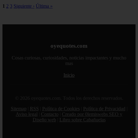
1
2
3
Siguiente ›
Última »
oyequotes.com
Cosas curiosas, curiosidades, noticias impactantes y mucho
mas
Inicio
© 2026 oyequotes.com. Todos los derechos reservados.
Sitemap
|
RSS
|
Política de Cookies
|
Política de Privacidad
|
Aviso legal
|
Contacto
|
Creado por 0lemiswebs SEO y
Diseño web
|
Libro sobre Cabañuelas