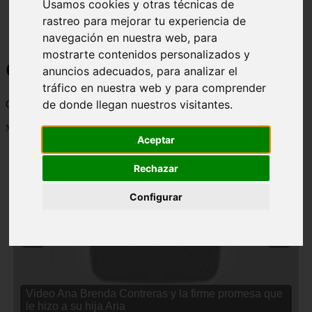
Usamos cookies y otras técnicas de
rastreo para mejorar tu experiencia de
navegación en nuestra web, para
mostrarte contenidos personalizados y
Curiosidades y Sabias que
anuncios adecuados, para analizar el
tráfico en nuestra web y para comprender
de donde llegan nuestros visitantes.
Cosas curiosas, curiosidades, noticias impactantes y mucho mas
Mostrando 1 - 24 de 2833 artículos
Aceptar
Rechazar
Configurar
❮
❯
Video Ana Brenda Contreras y la firme promesa que
le hizo a su hija Aria