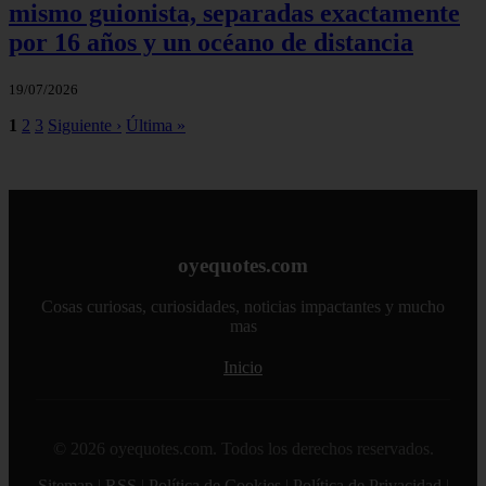
mismo guionista, separadas exactamente
por 16 años y un océano de distancia
19/07/2026
1
2
3
Siguiente ›
Última »
oyequotes.com
Cosas curiosas, curiosidades, noticias impactantes y mucho
mas
Inicio
© 2026 oyequotes.com. Todos los derechos reservados.
Sitemap
|
RSS
|
Política de Cookies
|
Política de Privacidad
|