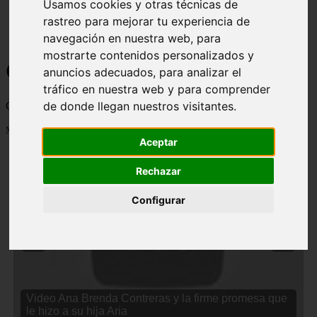
Usamos cookies y otras técnicas de
rastreo para mejorar tu experiencia de
navegación en nuestra web, para
mostrarte contenidos personalizados y
Curiosidades y Sabias que
anuncios adecuados, para analizar el
tráfico en nuestra web y para comprender
de donde llegan nuestros visitantes.
Cosas curiosas, curiosidades, noticias impactantes y mucho mas
Mostrando 1 - 24 de 2832 artículos
Aceptar
Rechazar
Configurar
❮
❯
Video Ana Brenda Contreras y la firme promesa que
le hizo a su hija Aria