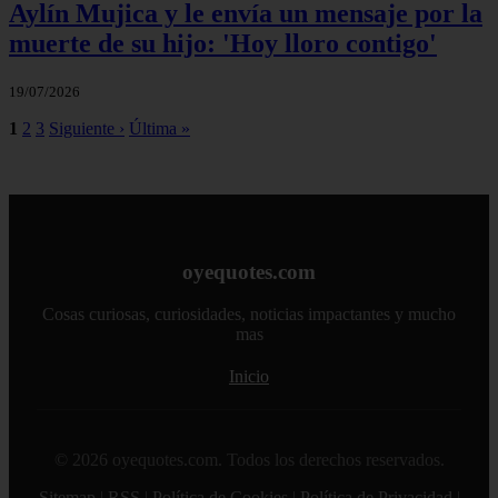
Aylín Mujica y le envía un mensaje por la
muerte de su hijo: 'Hoy lloro contigo'
19/07/2026
1
2
3
Siguiente ›
Última »
oyequotes.com
Cosas curiosas, curiosidades, noticias impactantes y mucho
mas
Inicio
© 2026 oyequotes.com. Todos los derechos reservados.
Sitemap
|
RSS
|
Política de Cookies
|
Política de Privacidad
|