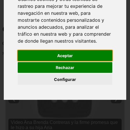
rastreo para mejorar tu experiencia de
navegación en nuestra web, para
mostrarte contenidos personalizados y
Curiosidades y Sabias que
anuncios adecuados, para analizar el
tráfico en nuestra web y para comprender
de donde llegan nuestros visitantes.
Cosas curiosas, curiosidades, noticias impactantes y mucho mas
Mostrando 1 - 24 de 2838 artículos
Aceptar
Rechazar
Configurar
❮
❯
Video Ana Brenda Contreras y la firme promesa que
le hizo a su hija Aria