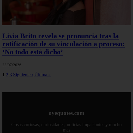
Livia Brito revela se pronuncia tras la
ratificación de su vinculación a proceso:
‘No todo está dicho’
23/07/2026
1
2
3
Siguiente ›
Última »
oyequotes.com
Cosas curiosas, curiosidades, noticias impactantes y mucho
mas