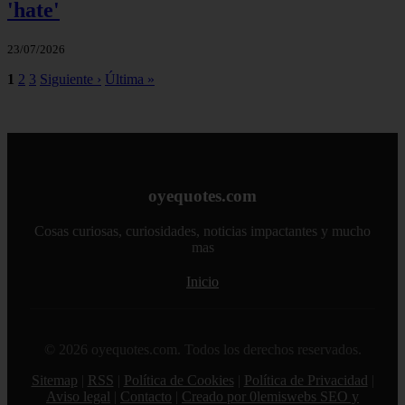
'hate'
23/07/2026
1
2
3
Siguiente ›
Última »
oyequotes.com
Cosas curiosas, curiosidades, noticias impactantes y mucho
mas
Inicio
© 2026 oyequotes.com. Todos los derechos reservados.
Sitemap
|
RSS
|
Política de Cookies
|
Política de Privacidad
|
Aviso legal
|
Contacto
|
Creado por 0lemiswebs SEO y