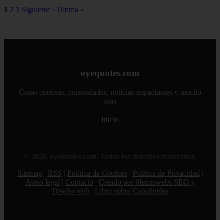
1
2
3
Siguiente ›
Última »
oyequotes.com
Cosas curiosas, curiosidades, noticias impactantes y mucho
mas
Inicio
© 2026 oyequotes.com. Todos los derechos reservados.
Sitemap
|
RSS
|
Política de Cookies
|
Política de Privacidad
|
Aviso legal
|
Contacto
|
Creado por 0lemiswebs SEO y
Diseño web
|
Libro sobre Cabañuelas