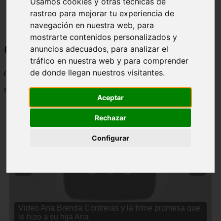
Usamos cookies y otras técnicas de
rastreo para mejorar tu experiencia de
navegación en nuestra web, para
mostrarte contenidos personalizados y
Curiosidades y Sabias que
anuncios adecuados, para analizar el
tráfico en nuestra web y para comprender
de donde llegan nuestros visitantes.
Cosas curiosas, curiosidades, noticias impactantes y mucho mas
Mostrando 1 - 24 de 2834 artículos
Aceptar
Rechazar
Configurar
❮
❯
Video Ana Brenda Contreras y la firme promesa que
le hizo a su hija Aria