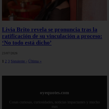
Livia Brito revela se pronuncia tras la
ratificación de su vinculación a proceso:
‘No todo está dicho’
23/07/2026
1
2
3
Siguiente ›
Última »
oyequotes.com
Cosas curiosas, curiosidades, noticias impactantes y mucho
mas