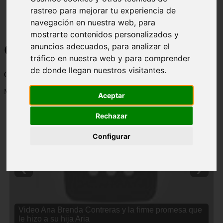
rastreo para mejorar tu experiencia de
navegación en nuestra web, para
mostrarte contenidos personalizados y
Curiosidades y Sabias que
anuncios adecuados, para analizar el
tráfico en nuestra web y para comprender
de donde llegan nuestros visitantes.
Cosas curiosas, curiosidades, noticias impactantes y mucho mas
Mostrando 1 - 24 de 2838 artículos
Aceptar
Rechazar
Configurar
❮
❯
Video Ana Brenda Contreras y la firme promesa que
le hizo a su hija Aria