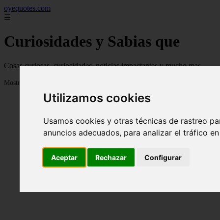
oyequotes.com
☰
Curiosidades y Sabias que
Cosas curiosas, curiosidades, noticias impactantes y mucho mas
Mostrando 1 - 24 de 2833 artículos
Utilizamos cookies
Usamos cookies y otras técnicas de rastreo pa
anuncios adecuados, para analizar el tráfico e
Aceptar
Rechazar
Configurar