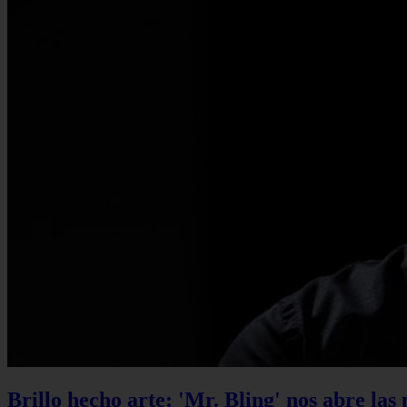
Brillo hecho arte: 'Mr. Bling' nos abre las