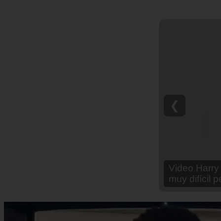
❮
Video Ana Br