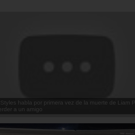
enda Contreras y la firme promesa que le hizo a su 