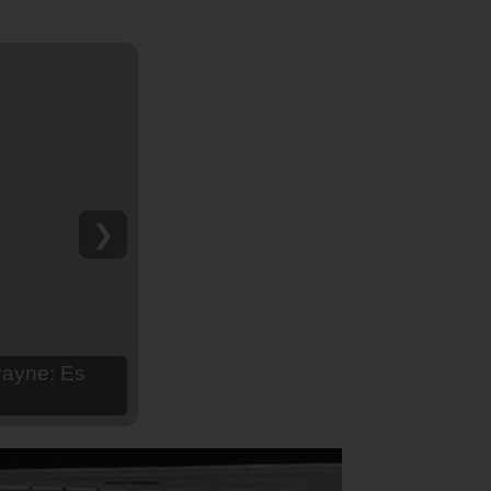
❯
hija Aria