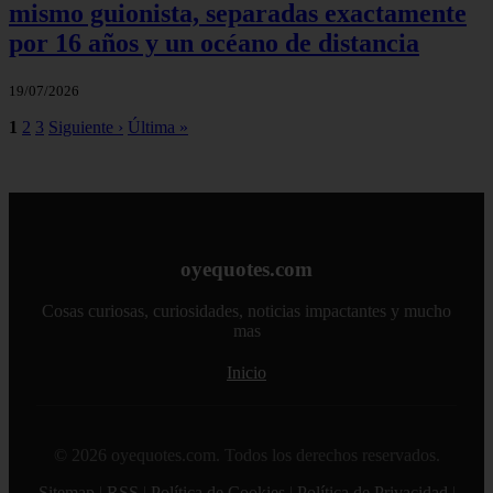
mismo guionista, separadas exactamente
por 16 años y un océano de distancia
19/07/2026
1
2
3
Siguiente ›
Última »
oyequotes.com
Cosas curiosas, curiosidades, noticias impactantes y mucho
mas
Inicio
© 2026 oyequotes.com. Todos los derechos reservados.
Sitemap
|
RSS
|
Política de Cookies
|
Política de Privacidad
|