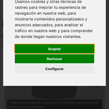
Usamos cookies y otras técnicas de
rastreo para mejorar tu experiencia de
navegación en nuestra web, para
mostrarte contenidos personalizados y
Curiosidades y Sabias que
anuncios adecuados, para analizar el
tráfico en nuestra web y para comprender
de donde llegan nuestros visitantes.
Cosas curiosas, curiosidades, noticias impactantes y mucho mas
Mostrando 1 - 24 de 2833 artículos
Aceptar
Rechazar
Configurar
❮
❯
Video Ana Brenda Contreras y la firme promesa que
le hizo a su hija Aria