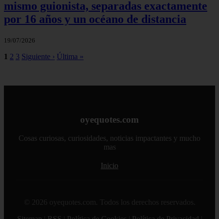
mismo guionista, separadas exactamente
por 16 años y un océano de distancia
19/07/2026
1
2
3
Siguiente ›
Última »
oyequotes.com
Cosas curiosas, curiosidades, noticias impactantes y mucho
mas
Inicio
© 2026 oyequotes.com. Todos los derechos reservados.
Sitemap
|
RSS
|
Política de Cookies
|
Política de Privacidad
|