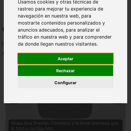
Usamos cookies y otras técnicas de
rastreo para mejorar tu experiencia de
navegación en nuestra web, para
mostrarte contenidos personalizados y
Curiosidades y Sabias que
anuncios adecuados, para analizar el
tráfico en nuestra web y para comprender
de donde llegan nuestros visitantes.
Cosas curiosas, curiosidades, noticias impactantes y mucho mas
Mostrando 1 - 24 de 2833 artículos
Aceptar
Rechazar
Configurar
❮
❯
Video Ana Brenda Contreras y la firme promesa que
le hizo a su hija Aria