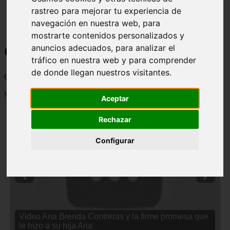
rastreo para mejorar tu experiencia de
navegación en nuestra web, para
mostrarte contenidos personalizados y
Curiosidades y Sabias que
anuncios adecuados, para analizar el
tráfico en nuestra web y para comprender
de donde llegan nuestros visitantes.
Cosas curiosas, curiosidades, noticias impactantes y mucho mas
Mostrando 1 - 24 de 2838 artículos
Aceptar
Rechazar
Configurar
❮
❯
Video Ana Brenda Contreras y la firme promesa que
le hizo a su hija Aria