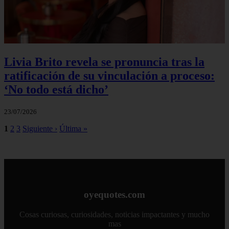
Livia Brito revela se pronuncia tras la
ratificación de su vinculación a proceso:
‘No todo está dicho’
23/07/2026
1
2
3
Siguiente ›
Última »
oyequotes.com
Cosas curiosas, curiosidades, noticias impactantes y mucho
mas