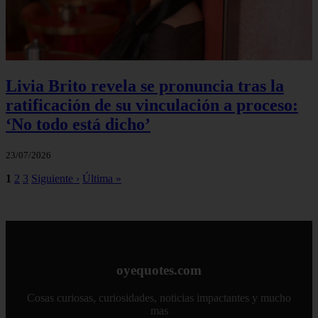
Livia Brito revela se pronuncia tras la
ratificación de su vinculación a proceso:
‘No todo está dicho’
23/07/2026
1
2
3
Siguiente ›
Última »
oyequotes.com
Cosas curiosas, curiosidades, noticias impactantes y mucho
mas