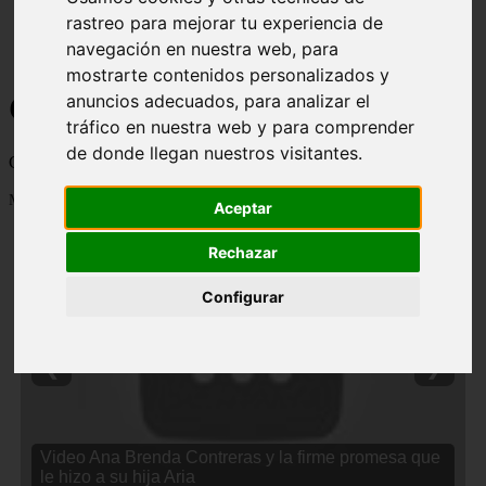
rastreo para mejorar tu experiencia de
navegación en nuestra web, para
mostrarte contenidos personalizados y
Curiosidades y Sabias que
anuncios adecuados, para analizar el
tráfico en nuestra web y para comprender
de donde llegan nuestros visitantes.
Cosas curiosas, curiosidades, noticias impactantes y mucho mas
Mostrando 1 - 24 de 2838 artículos
Aceptar
Rechazar
Configurar
❮
❯
Video Ana Brenda Contreras y la firme promesa que
le hizo a su hija Aria