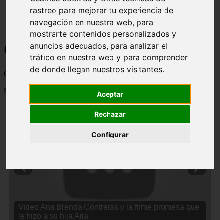
rastreo para mejorar tu experiencia de
navegación en nuestra web, para
mostrarte contenidos personalizados y
Curiosidades y Sabias que
anuncios adecuados, para analizar el
tráfico en nuestra web y para comprender
de donde llegan nuestros visitantes.
Cosas curiosas, curiosidades, noticias impactantes y mucho mas
Mostrando 1 - 24 de 2838 artículos
Aceptar
Rechazar
Configurar
❮
❯
Video Ana Brenda Contreras y la firme promesa que
le hizo a su hija Aria