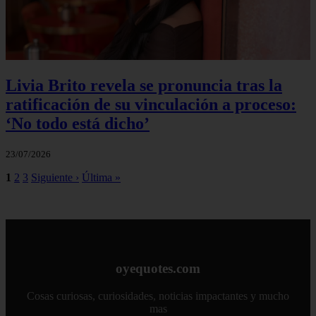
Livia Brito revela se pronuncia tras la
ratificación de su vinculación a proceso:
‘No todo está dicho’
23/07/2026
1
2
3
Siguiente ›
Última »
oyequotes.com
Cosas curiosas, curiosidades, noticias impactantes y mucho
mas