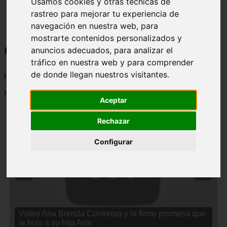
Usamos cookies y otras técnicas de
rastreo para mejorar tu experiencia de
navegación en nuestra web, para
mostrarte contenidos personalizados y
Curiosidades y Sabias que
anuncios adecuados, para analizar el
tráfico en nuestra web y para comprender
de donde llegan nuestros visitantes.
Cosas curiosas, curiosidades, noticias impactantes y mucho mas
Mostrando 1 - 24 de 2834 artículos
Aceptar
Rechazar
Configurar
❮
❯
Video Ana Brenda Contreras y la firme promesa que
le hizo a su hija Aria