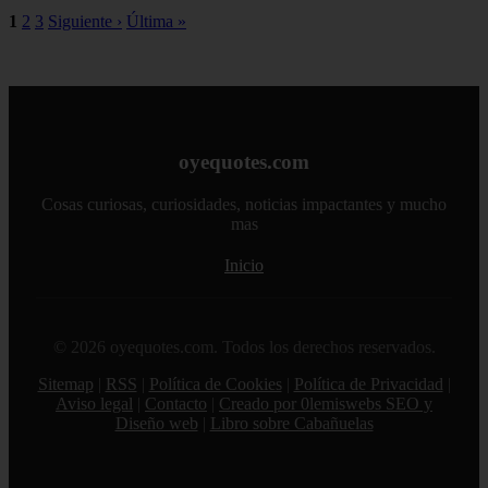
1
2
3
Siguiente ›
Última »
oyequotes.com
Cosas curiosas, curiosidades, noticias impactantes y mucho
mas
Inicio
© 2026 oyequotes.com. Todos los derechos reservados.
Sitemap
|
RSS
|
Política de Cookies
|
Política de Privacidad
|
Aviso legal
|
Contacto
|
Creado por 0lemiswebs SEO y
Diseño web
|
Libro sobre Cabañuelas