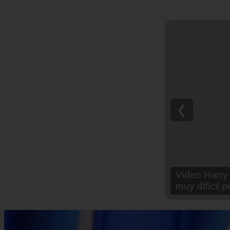
❮
Video Ana Br