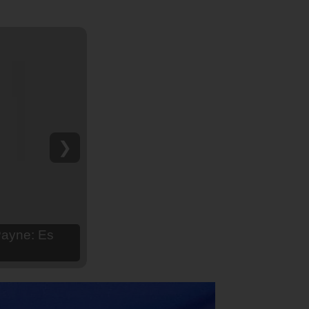
❯
hija Aria