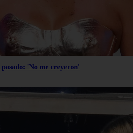
u pasado: 'No me creyeron'