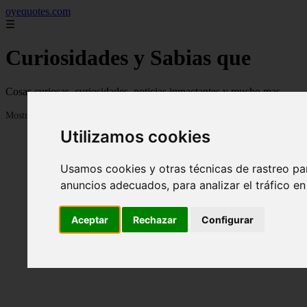
oyequotes.com
☰
Curiosidades y Sabias que
Cosas curiosas, curiosidades, noticias impactantes y mucho mas
Mostrando 1 - 24 de 2834 artículos
Utilizamos cookies
Usamos cookies y otras técnicas de rastreo pa
anuncios adecuados, para analizar el tráfico e
Aceptar
Rechazar
Configurar