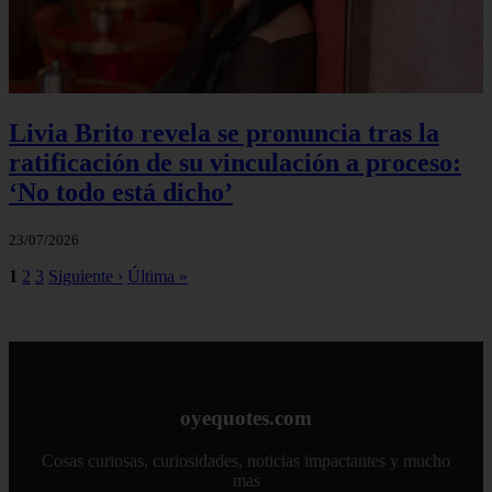
Livia Brito revela se pronuncia tras la
ratificación de su vinculación a proceso:
‘No todo está dicho’
23/07/2026
1
2
3
Siguiente ›
Última »
oyequotes.com
Cosas curiosas, curiosidades, noticias impactantes y mucho
mas