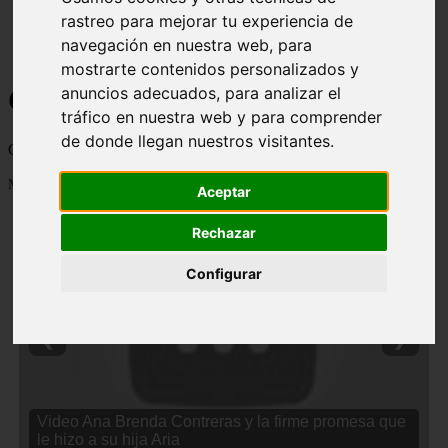
rastreo para mejorar tu experiencia de
navegación en nuestra web, para
mostrarte contenidos personalizados y
Curiosidades y Sabias que
anuncios adecuados, para analizar el
tráfico en nuestra web y para comprender
de donde llegan nuestros visitantes.
Cosas curiosas, curiosidades, noticias impactantes y mucho mas
Mostrando 1 - 24 de 2838 artículos
Aceptar
Rechazar
Configurar
❮
❯
Video Ana Brenda Contreras y la firme promesa que
le hizo a su hija Aria