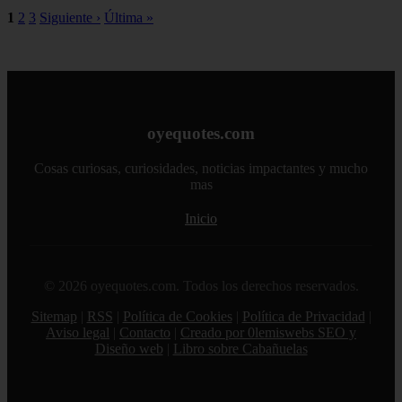
1
2
3
Siguiente ›
Última »
oyequotes.com
Cosas curiosas, curiosidades, noticias impactantes y mucho
mas
Inicio
© 2026 oyequotes.com. Todos los derechos reservados.
Sitemap
|
RSS
|
Política de Cookies
|
Política de Privacidad
|
Aviso legal
|
Contacto
|
Creado por 0lemiswebs SEO y
Diseño web
|
Libro sobre Cabañuelas