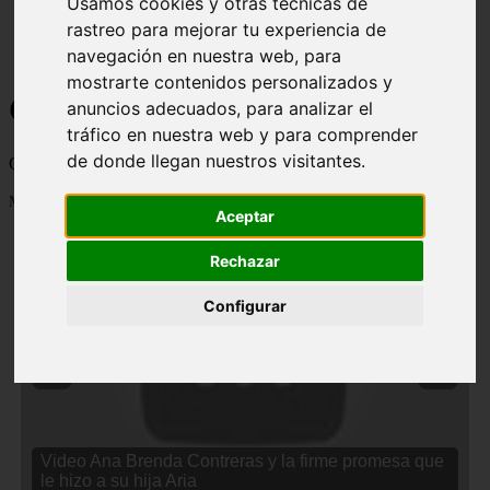
Usamos cookies y otras técnicas de
rastreo para mejorar tu experiencia de
navegación en nuestra web, para
mostrarte contenidos personalizados y
Curiosidades y Sabias que
anuncios adecuados, para analizar el
tráfico en nuestra web y para comprender
de donde llegan nuestros visitantes.
Cosas curiosas, curiosidades, noticias impactantes y mucho mas
Mostrando 1 - 24 de 2834 artículos
Aceptar
Rechazar
Configurar
❮
❯
Video Ana Brenda Contreras y la firme promesa que
le hizo a su hija Aria