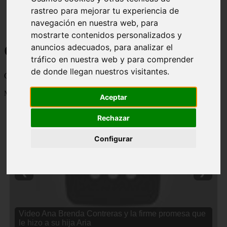
rastreo para mejorar tu experiencia de
navegación en nuestra web, para
mostrarte contenidos personalizados y
Curiosidades y Sabias que
anuncios adecuados, para analizar el
tráfico en nuestra web y para comprender
de donde llegan nuestros visitantes.
Cosas curiosas, curiosidades, noticias impactantes y mucho mas
Mostrando 1 - 24 de 2838 artículos
Aceptar
Rechazar
Configurar
❮
❯
Video Ana Brenda Contreras y la firme promesa que
le hizo a su hija Aria