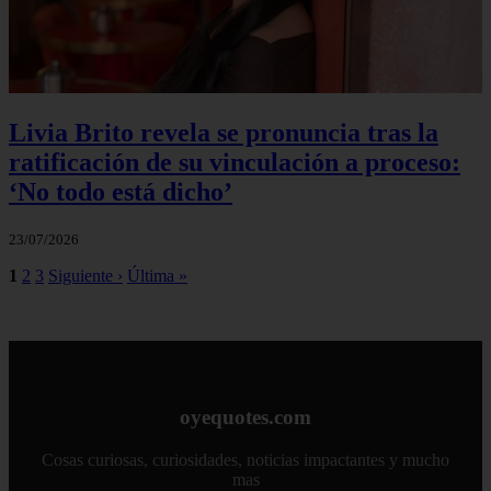
Livia Brito revela se pronuncia tras la
ratificación de su vinculación a proceso:
‘No todo está dicho’
23/07/2026
1
2
3
Siguiente ›
Última »
oyequotes.com
Cosas curiosas, curiosidades, noticias impactantes y mucho
mas