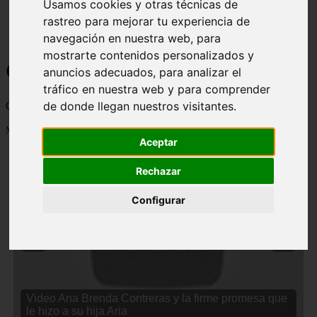
Usamos cookies y otras técnicas de
rastreo para mejorar tu experiencia de
navegación en nuestra web, para
mostrarte contenidos personalizados y
Curiosidades y Sabias que
anuncios adecuados, para analizar el
tráfico en nuestra web y para comprender
de donde llegan nuestros visitantes.
Cosas curiosas, curiosidades, noticias impactantes y mucho mas
Mostrando 1 - 24 de 2833 artículos
Aceptar
Rechazar
Configurar
❮
❯
Video Ana Brenda Contreras y la firme promesa que
le hizo a su hija Aria