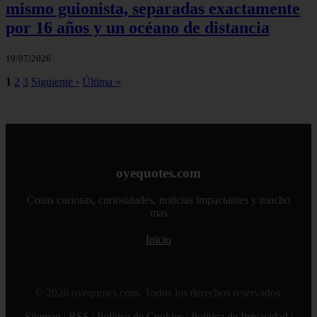
mismo guionista, separadas exactamente
por 16 años y un océano de distancia
19/07/2026
1
2
3
Siguiente ›
Última »
oyequotes.com
Cosas curiosas, curiosidades, noticias impactantes y mucho
mas
Inicio
© 2026 oyequotes.com. Todos los derechos reservados.
Sitemap
|
RSS
|
Política de Cookies
|
Política de Privacidad
|