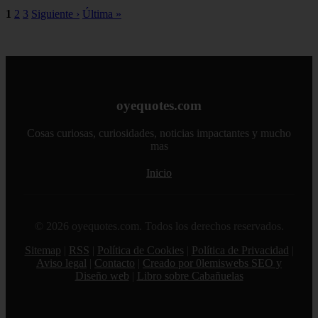
1
2
3
Siguiente ›
Última »
oyequotes.com
Cosas curiosas, curiosidades, noticias impactantes y mucho
mas
Inicio
© 2026 oyequotes.com. Todos los derechos reservados.
Sitemap
|
RSS
|
Política de Cookies
|
Política de Privacidad
|
Aviso legal
|
Contacto
|
Creado por 0lemiswebs SEO y
Diseño web
|
Libro sobre Cabañuelas