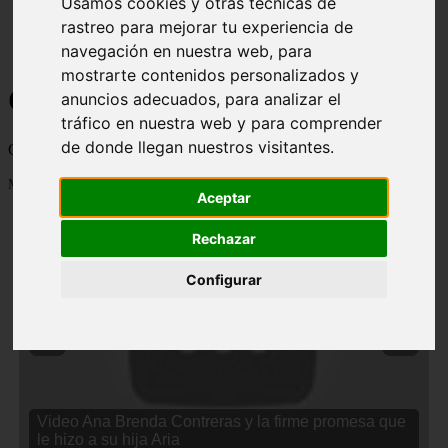
Usamos cookies y otras técnicas de
rastreo para mejorar tu experiencia de
navegación en nuestra web, para
mostrarte contenidos personalizados y
Curiosidades y Sabias que
anuncios adecuados, para analizar el
tráfico en nuestra web y para comprender
de donde llegan nuestros visitantes.
Cosas curiosas, curiosidades, noticias impactantes y mucho mas
Mostrando 1 - 24 de 2834 artículos
Aceptar
Rechazar
Configurar
❮
❯
Video Ana Brenda Contreras y la firme promesa que
le hizo a su hija Aria