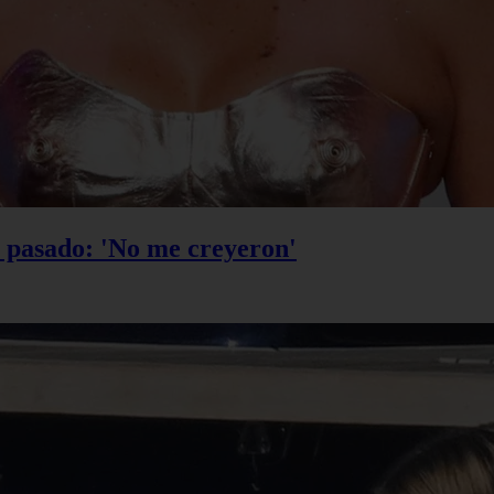
u pasado: 'No me creyeron'