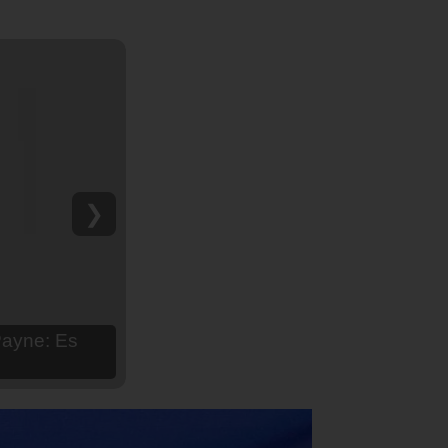
❯
hija Aria