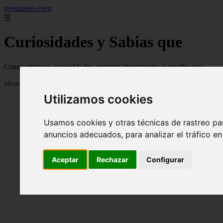
oyequotes.com
☰
Curiosidades y Sabias que
Cosas curiosas, curiosidades, noticias impactantes y mucho mas
Mostrando 1 - 24 de 2834 artículos
Utilizamos cookies
Usamos cookies y otras técnicas de rastreo pa
anuncios adecuados, para analizar el tráfico e
Aceptar
Rechazar
Configurar