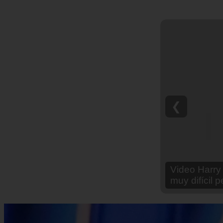
❮
Video Ana Br