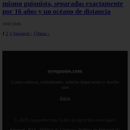
mismo guionista, separadas exactamente
por 16 años y un océano de distancia
19/07/2026
1
2
3
Siguiente ›
Última »
oyequotes.com
Cosas curiosas, curiosidades, noticias impactantes y mucho
mas
Inicio
© 2026 oyequotes.com. Todos los derechos reservados.
Sitemap
|
RSS
|
Política de Cookies
|
Política de Privacidad
|