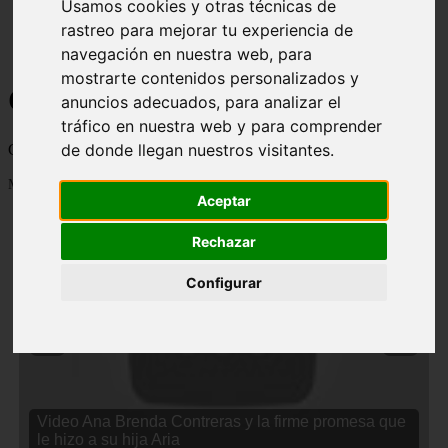
Usamos cookies y otras técnicas de
rastreo para mejorar tu experiencia de
navegación en nuestra web, para
mostrarte contenidos personalizados y
Curiosidades y Sabias que
anuncios adecuados, para analizar el
tráfico en nuestra web y para comprender
de donde llegan nuestros visitantes.
Cosas curiosas, curiosidades, noticias impactantes y mucho mas
Mostrando 1 - 24 de 2833 artículos
Aceptar
Rechazar
Configurar
❮
❯
Video Ana Brenda Contreras y la firme promesa que
le hizo a su hija Aria