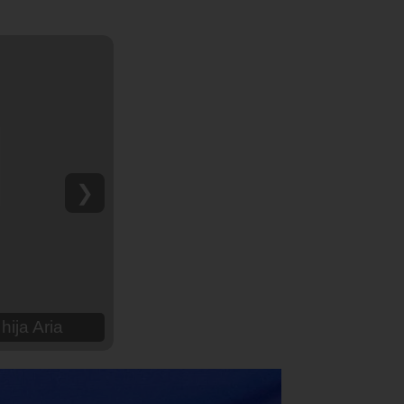
❯
hija Aria