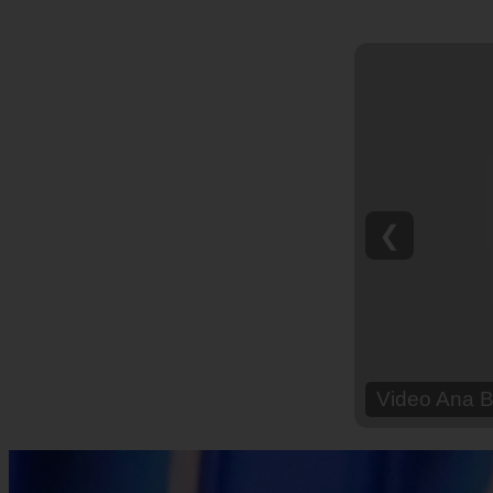
❮
Video Ana Br