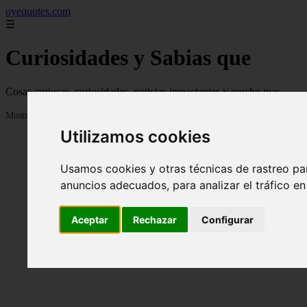
oyequotes.com
☰
Curiosidades y Sabias que
Cosas curiosas, curiosidades, noticias impactantes y mucho mas
Mostrando 1 - 24 de 2834 artículos
Utilizamos cookies
Usamos cookies y otras técnicas de rastreo pa
anuncios adecuados, para analizar el tráfico e
Aceptar
Rechazar
Configurar