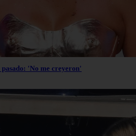
u pasado: 'No me creyeron'