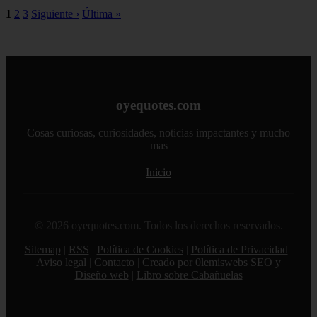
1
2
3
Siguiente ›
Última »
oyequotes.com
Cosas curiosas, curiosidades, noticias impactantes y mucho
mas
Inicio
© 2026 oyequotes.com. Todos los derechos reservados.
Sitemap
|
RSS
|
Política de Cookies
|
Política de Privacidad
|
Aviso legal
|
Contacto
|
Creado por 0lemiswebs SEO y
Diseño web
|
Libro sobre Cabañuelas