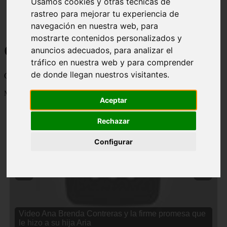
Usamos cookies y otras técnicas de
rastreo para mejorar tu experiencia de
navegación en nuestra web, para
mostrarte contenidos personalizados y
Curiosidades y Sabias que
anuncios adecuados, para analizar el
tráfico en nuestra web y para comprender
de donde llegan nuestros visitantes.
Cosas curiosas, curiosidades, noticias impactantes y mucho mas
Mostrando 1 - 24 de 2834 artículos
Aceptar
Rechazar
Configurar
❮
❯
Video Ana Brenda Contreras y la firme promesa que
le hizo a su hija Aria