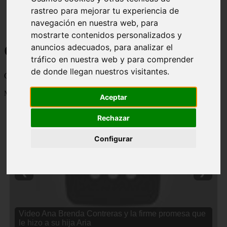
rastreo para mejorar tu experiencia de
navegación en nuestra web, para
mostrarte contenidos personalizados y
Curiosidades y Sabias que
anuncios adecuados, para analizar el
tráfico en nuestra web y para comprender
de donde llegan nuestros visitantes.
Cosas curiosas, curiosidades, noticias impactantes y mucho mas
Mostrando 1 - 24 de 2838 artículos
Aceptar
Rechazar
Configurar
❮
❯
Video Ana Brenda Contreras y la firme promesa que
le hizo a su hija Aria