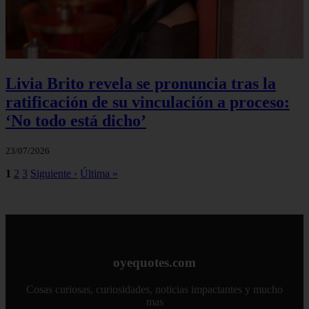
Livia Brito revela se pronuncia tras la
ratificación de su vinculación a proceso:
‘No todo está dicho’
23/07/2026
1
2
3
Siguiente ›
Última »
oyequotes.com
Cosas curiosas, curiosidades, noticias impactantes y mucho
mas