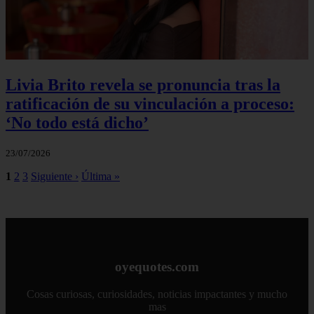
Livia Brito revela se pronuncia tras la
ratificación de su vinculación a proceso:
‘No todo está dicho’
23/07/2026
1
2
3
Siguiente ›
Última »
oyequotes.com
Cosas curiosas, curiosidades, noticias impactantes y mucho
mas