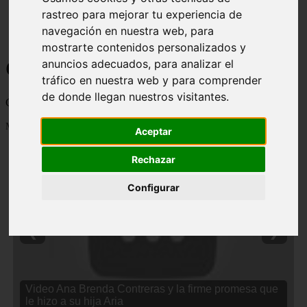
rastreo para mejorar tu experiencia de
navegación en nuestra web, para
mostrarte contenidos personalizados y
Curiosidades y Sabias que
anuncios adecuados, para analizar el
tráfico en nuestra web y para comprender
de donde llegan nuestros visitantes.
Cosas curiosas, curiosidades, noticias impactantes y mucho mas
Mostrando 1 - 24 de 2838 artículos
Aceptar
Rechazar
Configurar
❮
❯
Video Ana Brenda Contreras y la firme promesa que
le hizo a su hija Aria