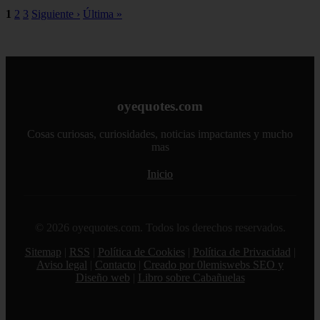
1
2
3
Siguiente ›
Última »
oyequotes.com
Cosas curiosas, curiosidades, noticias impactantes y mucho
mas
Inicio
© 2026 oyequotes.com. Todos los derechos reservados.
Sitemap
|
RSS
|
Política de Cookies
|
Política de Privacidad
|
Aviso legal
|
Contacto
|
Creado por 0lemiswebs SEO y
Diseño web
|
Libro sobre Cabañuelas