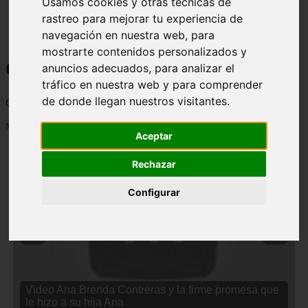
Usamos cookies y otras técnicas de
rastreo para mejorar tu experiencia de
navegación en nuestra web, para
mostrarte contenidos personalizados y
Curiosidades y Sabias que
anuncios adecuados, para analizar el
tráfico en nuestra web y para comprender
de donde llegan nuestros visitantes.
Cosas curiosas, curiosidades, noticias impactantes y mucho mas
Mostrando 1 - 24 de 2834 artículos
Aceptar
Rechazar
Configurar
❮
❯
Video Ana Brenda Contreras y la firme promesa que
le hizo a su hija Aria