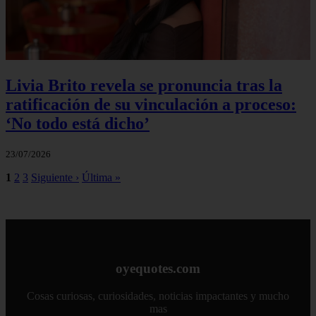
Livia Brito revela se pronuncia tras la
ratificación de su vinculación a proceso:
‘No todo está dicho’
23/07/2026
1
2
3
Siguiente ›
Última »
oyequotes.com
Cosas curiosas, curiosidades, noticias impactantes y mucho
mas