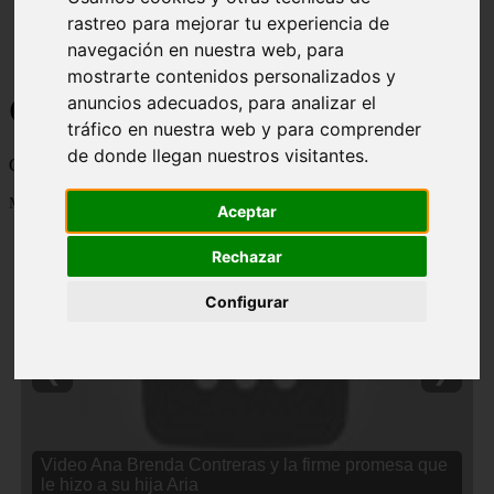
rastreo para mejorar tu experiencia de
navegación en nuestra web, para
mostrarte contenidos personalizados y
Curiosidades y Sabias que
anuncios adecuados, para analizar el
tráfico en nuestra web y para comprender
de donde llegan nuestros visitantes.
Cosas curiosas, curiosidades, noticias impactantes y mucho mas
Mostrando 1 - 24 de 2838 artículos
Aceptar
Rechazar
Configurar
❮
❯
Video Ana Brenda Contreras y la firme promesa que
le hizo a su hija Aria