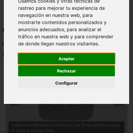
Usamos cookies y otras técnicas de
rastreo para mejorar tu experiencia de
navegación en nuestra web, para
mostrarte contenidos personalizados y
Curiosidades y Sabias que
anuncios adecuados, para analizar el
tráfico en nuestra web y para comprender
de donde llegan nuestros visitantes.
Cosas curiosas, curiosidades, noticias impactantes y mucho mas
Mostrando 1 - 24 de 2834 artículos
Aceptar
Rechazar
Configurar
❮
❯
Video Ana Brenda Contreras y la firme promesa que
le hizo a su hija Aria