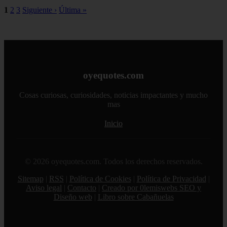
1
2
3
Siguiente ›
Última »
oyequotes.com
Cosas curiosas, curiosidades, noticias impactantes y mucho
mas
Inicio
© 2026 oyequotes.com. Todos los derechos reservados.
Sitemap
|
RSS
|
Política de Cookies
|
Política de Privacidad
|
Aviso legal
|
Contacto
|
Creado por 0lemiswebs SEO y
Diseño web
|
Libro sobre Cabañuelas