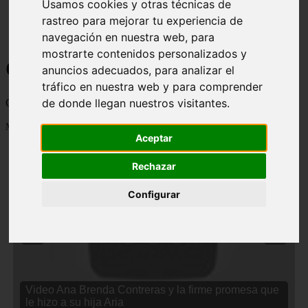
Usamos cookies y otras técnicas de
rastreo para mejorar tu experiencia de
navegación en nuestra web, para
mostrarte contenidos personalizados y
Curiosidades y Sabias que
anuncios adecuados, para analizar el
tráfico en nuestra web y para comprender
de donde llegan nuestros visitantes.
Cosas curiosas, curiosidades, noticias impactantes y mucho mas
Mostrando 1 - 24 de 2832 artículos
Aceptar
Rechazar
Configurar
❮
❯
Video Ana Brenda Contreras y la firme promesa que
le hizo a su hija Aria