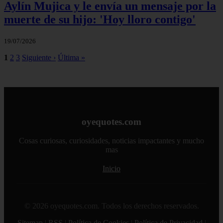
Aylín Mujica y le envía un mensaje por la
muerte de su hijo: 'Hoy lloro contigo'
19/07/2026
1
2
3
Siguiente ›
Última »
oyequotes.com
Cosas curiosas, curiosidades, noticias impactantes y mucho
mas
Inicio
© 2026 oyequotes.com. Todos los derechos reservados.
Sitemap
|
RSS
|
Política de Cookies
|
Política de Privacidad
|