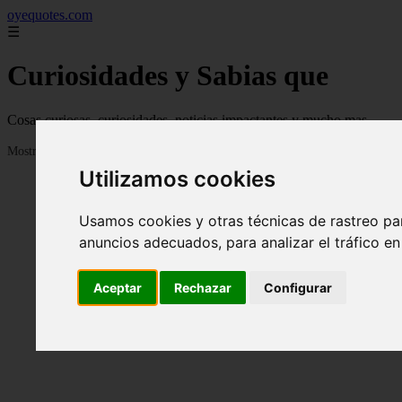
oyequotes.com
☰
Curiosidades y Sabias que
Cosas curiosas, curiosidades, noticias impactantes y mucho mas
Mostrando 1 - 24 de 2832 artículos
Utilizamos cookies
Usamos cookies y otras técnicas de rastreo pa
anuncios adecuados, para analizar el tráfico e
Aceptar
Rechazar
Configurar