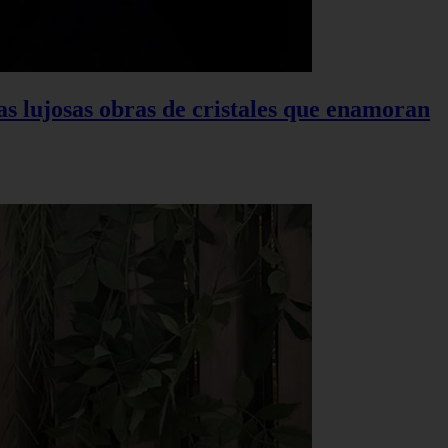
las lujosas obras de cristales que enamoran