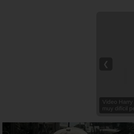
❮
Video Ana Br