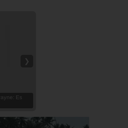
❯
hija Aria