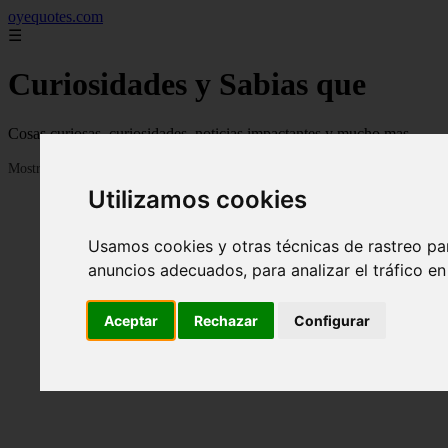
oyequotes.com
☰
Curiosidades y Sabias que
Cosas curiosas, curiosidades, noticias impactantes y mucho mas
Mostrando 1 - 24 de 2834 artículos
Utilizamos cookies
Usamos cookies y otras técnicas de rastreo pa
anuncios adecuados, para analizar el tráfico e
Aceptar
Rechazar
Configurar