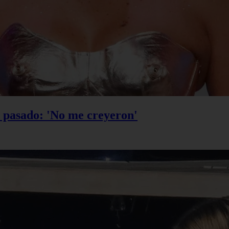
u pasado: 'No me creyeron'