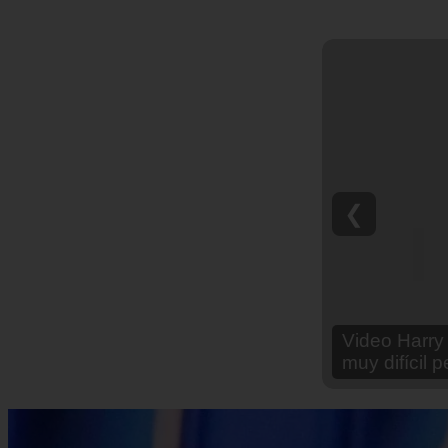
❮
Video Ana Br