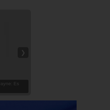
❯
hija Aria