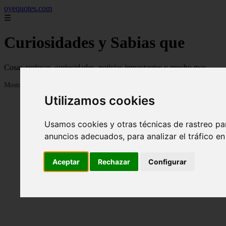
oyequotes.com
☰
Curiosidades y Sabias que
Cosas curiosas, curiosidades, noticias impactantes y mucho mas
Mostrando 1 - 24 de 2838 artículos
Utilizamos cookies
Usamos cookies y otras técnicas de rastreo pa
anuncios adecuados, para analizar el tráfico e
Aceptar
Rechazar
Configurar