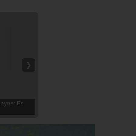
❯
hija Aria