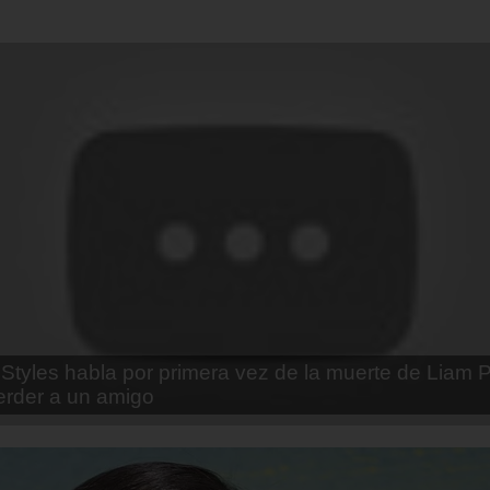
enda Contreras y la firme promesa que le hizo a su 