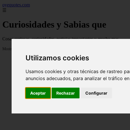
oyequotes.com
☰
Curiosidades y Sabias que
Cosas curiosas, curiosidades, noticias impactantes y mucho mas
Mostrando 1 - 24 de 2838 artículos
Utilizamos cookies
Usamos cookies y otras técnicas de rastreo pa
anuncios adecuados, para analizar el tráfico e
Aceptar
Rechazar
Configurar