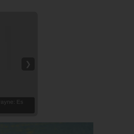
❯
hija Aria