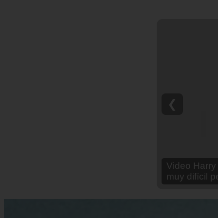
❮
Video Ana Br