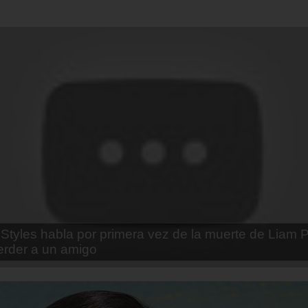
enda Contreras y la firme promesa que le hizo a su 