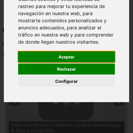
rastreo para mejorar tu experiencia de
navegación en nuestra web, para
mostrarte contenidos personalizados y
Curiosidades y Sabias que
anuncios adecuados, para analizar el
tráfico en nuestra web y para comprender
de donde llegan nuestros visitantes.
Cosas curiosas, curiosidades, noticias impactantes y mucho mas
Mostrando 1 - 24 de 2838 artículos
Aceptar
Rechazar
Configurar
❮
❯
Video Ana Brenda Contreras y la firme promesa que
le hizo a su hija Aria