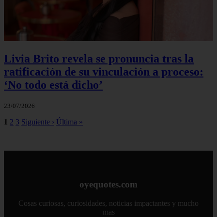
Livia Brito revela se pronuncia tras la
ratificación de su vinculación a proceso:
‘No todo está dicho’
23/07/2026
1
2
3
Siguiente ›
Última »
oyequotes.com
Cosas curiosas, curiosidades, noticias impactantes y mucho
mas