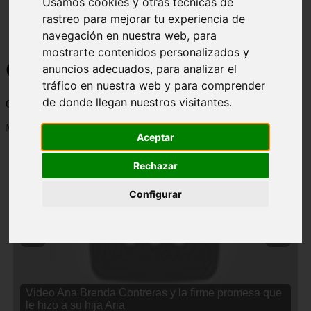
Usamos cookies y otras técnicas de
rastreo para mejorar tu experiencia de
navegación en nuestra web, para
mostrarte contenidos personalizados y
Curiosidades y Sabias que
anuncios adecuados, para analizar el
tráfico en nuestra web y para comprender
de donde llegan nuestros visitantes.
Cosas curiosas, curiosidades, noticias impactantes y mucho mas
Mostrando 1 - 24 de 2834 artículos
Aceptar
Rechazar
Configurar
❮
❯
Video Ana Brenda Contreras y la firme promesa que
le hizo a su hija Aria