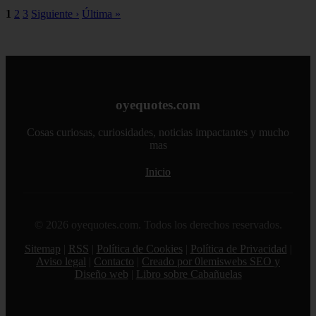
1
2
3
Siguiente ›
Última »
oyequotes.com
Cosas curiosas, curiosidades, noticias impactantes y mucho
mas
Inicio
© 2026 oyequotes.com. Todos los derechos reservados.
Sitemap
|
RSS
|
Política de Cookies
|
Política de Privacidad
|
Aviso legal
|
Contacto
|
Creado por 0lemiswebs SEO y
Diseño web
|
Libro sobre Cabañuelas