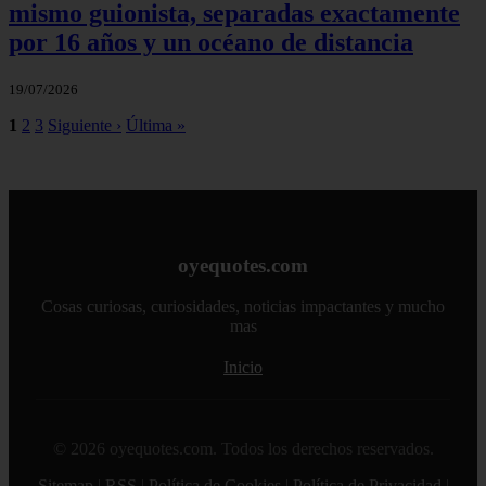
mismo guionista, separadas exactamente
por 16 años y un océano de distancia
19/07/2026
1
2
3
Siguiente ›
Última »
oyequotes.com
Cosas curiosas, curiosidades, noticias impactantes y mucho
mas
Inicio
© 2026 oyequotes.com. Todos los derechos reservados.
Sitemap
|
RSS
|
Política de Cookies
|
Política de Privacidad
|