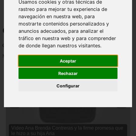
Usamos cookies y otras técnicas de
rastreo para mejorar tu experiencia de
navegación en nuestra web, para
mostrarte contenidos personalizados y
Curiosidades y Sabias que
anuncios adecuados, para analizar el
tráfico en nuestra web y para comprender
de donde llegan nuestros visitantes.
Cosas curiosas, curiosidades, noticias impactantes y mucho mas
Mostrando 1 - 24 de 2833 artículos
Aceptar
Rechazar
Configurar
❮
❯
Video Ana Brenda Contreras y la firme promesa que
le hizo a su hija Aria