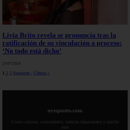
Livia Brito revela se pronuncia tras la
ratificación de su vinculación a proceso:
‘No todo está dicho’
23/07/2026
1
2
3
Siguiente ›
Última »
oyequotes.com
Cosas curiosas, curiosidades, noticias impactantes y mucho
mas