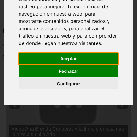
rastreo para mejorar tu experiencia de
navegación en nuestra web, para
mostrarte contenidos personalizados y
Curiosidades y Sabias que
anuncios adecuados, para analizar el
tráfico en nuestra web y para comprender
de donde llegan nuestros visitantes.
Cosas curiosas, curiosidades, noticias impactantes y mucho mas
Mostrando 1 - 24 de 2838 artículos
Aceptar
Rechazar
Configurar
❮
❯
Video Ana Brenda Contreras y la firme promesa que
le hizo a su hija Aria