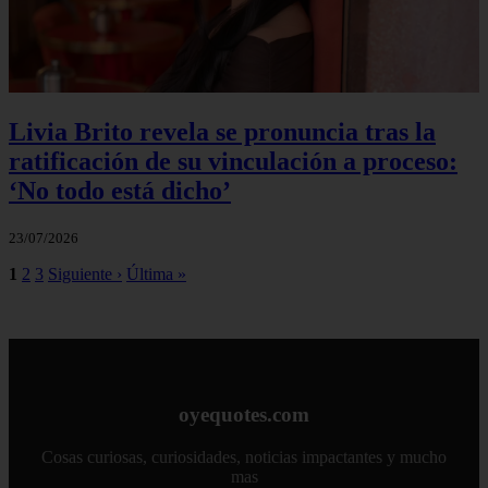
Livia Brito revela se pronuncia tras la
ratificación de su vinculación a proceso:
‘No todo está dicho’
23/07/2026
1
2
3
Siguiente ›
Última »
oyequotes.com
Cosas curiosas, curiosidades, noticias impactantes y mucho
mas