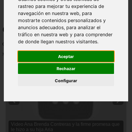
rastreo para mejorar tu experiencia de
navegación en nuestra web, para
mostrarte contenidos personalizados y
Curiosidades y Sabias que
anuncios adecuados, para analizar el
tráfico en nuestra web y para comprender
de donde llegan nuestros visitantes.
Cosas curiosas, curiosidades, noticias impactantes y mucho mas
Mostrando 1 - 24 de 2838 artículos
Aceptar
Rechazar
Configurar
❮
❯
Video Ana Brenda Contreras y la firme promesa que
le hizo a su hija Aria