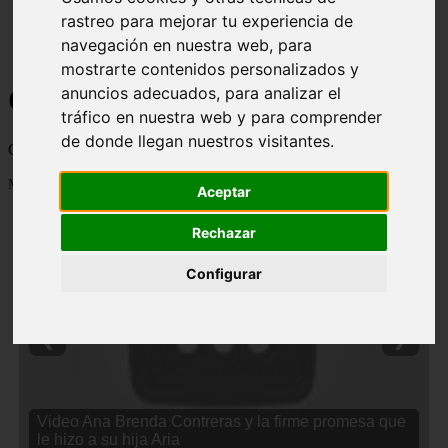
rastreo para mejorar tu experiencia de
navegación en nuestra web, para
mostrarte contenidos personalizados y
Curiosidades y Sabias que
anuncios adecuados, para analizar el
tráfico en nuestra web y para comprender
de donde llegan nuestros visitantes.
Cosas curiosas, curiosidades, noticias impactantes y mucho mas
Mostrando 1 - 24 de 2838 artículos
Aceptar
Rechazar
Configurar
❮
❯
Video Ana Brenda Contreras y la firme promesa que
le hizo a su hija Aria