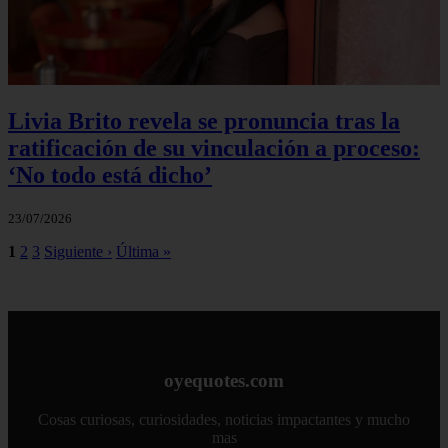
Livia Brito revela se pronuncia tras la
ratificación de su vinculación a proceso:
‘No todo está dicho’
23/07/2026
1
2
3
Siguiente ›
Última »
oyequotes.com
Cosas curiosas, curiosidades, noticias impactantes y mucho
mas