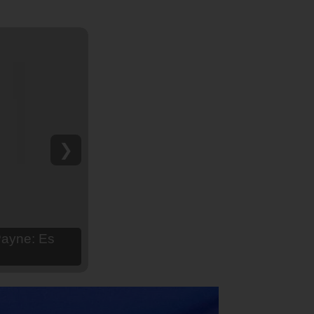
❯
hija Aria