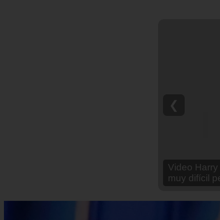
❮
Video Ana Br