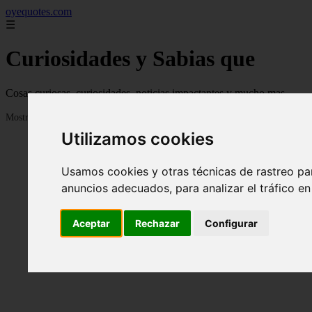
oyequotes.com
☰
Curiosidades y Sabias que
Cosas curiosas, curiosidades, noticias impactantes y mucho mas
Mostrando 1 - 24 de 2834 artículos
Utilizamos cookies
Usamos cookies y otras técnicas de rastreo pa
anuncios adecuados, para analizar el tráfico e
Aceptar
Rechazar
Configurar