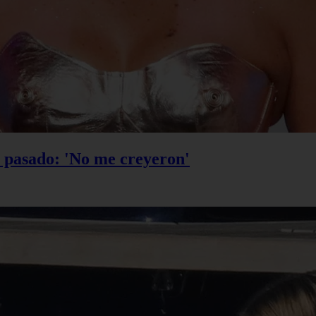
u pasado: 'No me creyeron'